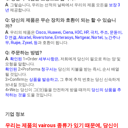
A
:
그렇습니다, 우리는 선적의 날짜에서 우리의 제품 모든을
보장 3
년
제공합니다.
Q: 당신의 제품은 무슨 장치와 호환이 되는 할 수 있습니
까?
A
:
우리의
제품은
Cisco, Huawei, Ciena, H3C, HP, 극치, 주조, 문돋이,
D 연결, Alcatel, Riverstone, Enterasys, Netgear, Nortel, 노간주나
무, Ruijie, Zyxel, 등
과 호환이 됩니다
.
Q: 주문하는 방법?
A
:
확인된
1>Order
세부사항은
,
저희에게 당신이 필요로 하는 양 및
모형을 말합니다.
확인된
2>Proforma
청구서는
당신의 지불을 받는 즉시, 순서 배열
될 것입니다.
3>Confirm는
상품을 발송하고
, 그 후에 추적 번호는 당신 신속하게
보내질 것입니다.
4>We는 당신이 그(것)들을 안전하게 받을 때까지
당신의 상품을 추
적하는 것을
도울 것입니다.
기업 정보
우리는 제품의 vairous 종류가 있기 때문에, 당신이