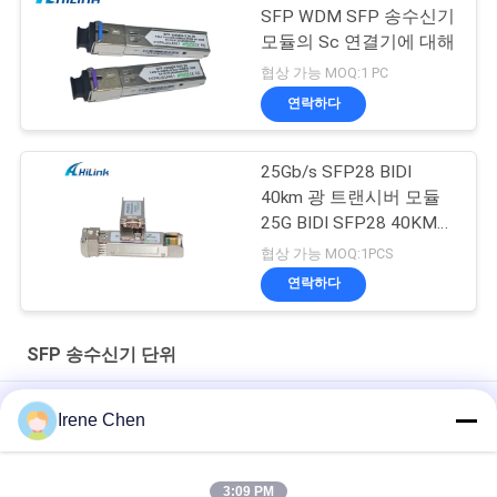
SFP WDM SFP 송수신기
모듈의 Sc 연결기에 대해
협상 가능 MOQ:1 PC
연락하다
25Gb/s SFP28 BIDI
40km 광 트랜시버 모듈
25G BIDI SFP28 40KM
이더넷
협상 가능 MOQ:1PCS
연락하다
SFP 송수신기 단위
10G SFP+ ZR 110KM 1550NM SFP 송수신기 모듈 EML LC 연결기
Irene Chen
DDM을 가진 Deplex LC SM 섬유 100G 광섬유 단위 장거리 100KM
3:09 PM