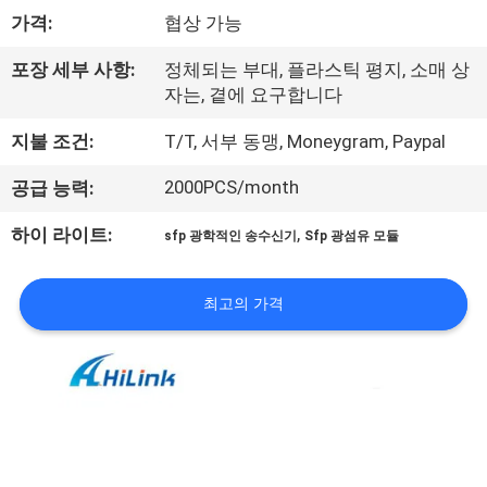
한
가격:
협상 가능
것
포장 세부 사항:
정체되는 부대, 플라스틱 평지, 소매 상
자는, 곁에 요구합니다
공
지불 조건:
T/T, 서부 동맹, Moneygram, Paypal
장
2000PCS/month
공급 능력:
투
,
하이 라이트:
sfp 광학적인 송수신기
Sfp 광섬유 모듈
어
최고의 가격
품
질
관
리