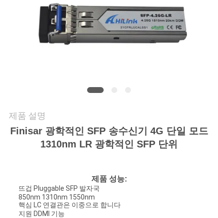
저
희
와
연
락
제품 설명
뉴
Finisar 광학적인 SFP 송수신기 4G 단일 모드
1310nm LR 광학적인 SFP 단위
스
제품 성능:
사
뜨겁 Pluggable SFP 발자국
850nm 1310nm 1550nm
건
핵심 LC 연결관은 이중으로 합니다
지원 DDMI 기능