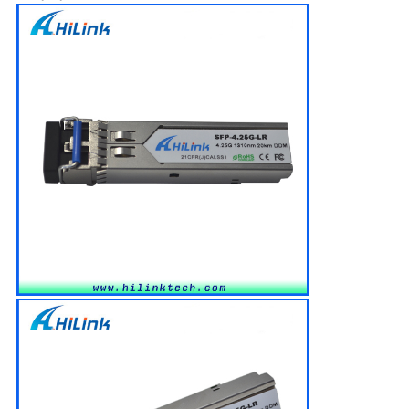
이
트
맵
개
인
정
보
보
호
정