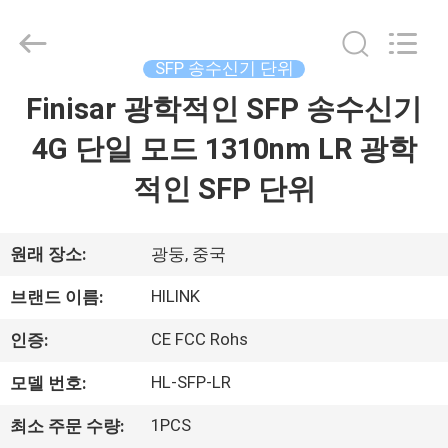
supplier.
Copyright
©
2017
-
SFP 송수신기 단위
2026
Shenzhen
HiLink
Finisar 광학적인 SFP 송수신기
집
Technology
Co.,Ltd..
All
4G 단일 모드 1310nm LR 광학
Rights
Reserved.
제
적인 SFP 단위
품
원래 장소:
광둥, 중국
우
HILINK
브랜드 이름:
리
CE FCC Rohs
인증:
에
HL-SFP-LR
모델 번호:
관
1PCS
최소 주문 수량: