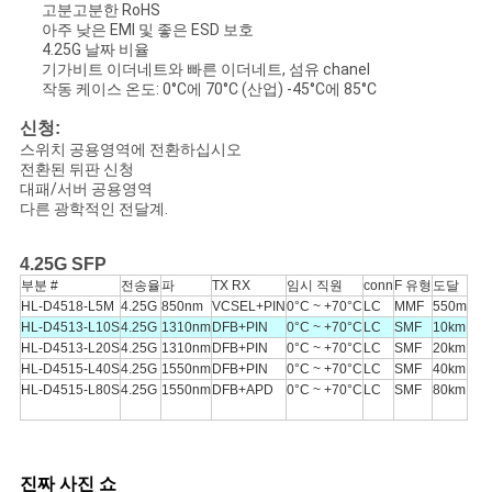
고분고분한 RoHS
아주 낮은 EMI 및 좋은 ESD 보호
인
4.25G 날짜 비율
기가비트 이더네트와 빠른 이더네트, 섬유 chanel
용
작동 케이스 온도: 0°C에 70°C (산업) -45°C에 85°C
을
신청:
스위치 공용영역에 전환하십시오
전환된 뒤판 신청
요
대패/서버 공용영역
다른 광학적인 전달계.
청
하
4.25G SFP
부분 #
전송율
파
TX RX
임시 직원
conn
F 유형
도달
십
HL-D4518-L5M
4.25G
850nm
VCSEL+PIN
0°C ~ +70°C
LC
MMF
550m
HL-D4513-L10S
4.25G
1310nm
DFB+PIN
0°C ~ +70°C
LC
SMF
10km
시
HL-D4513-L20S
4.25G
1310nm
DFB+PIN
0°C ~ +70°C
LC
SMF
20km
HL-D4515-L40S
4.25G
1550nm
DFB+PIN
0°C ~ +70°C
LC
SMF
40km
오
HL-D4515-L80S
4.25G
1550nm
DFB+APD
0°C ~ +70°C
LC
SMF
80km
사
진짜 사진 쇼