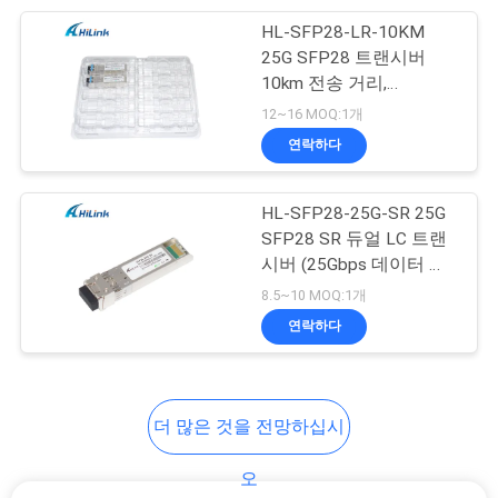
이
HL-SFP28-LR-10KM
82
25G SFP28 트랜시버
트
부착물 구리 케이블
10km 전송 거리,
맵
25.78Gbps 데이터 속도
12~16 MOQ:1개
을 지시하십시오
및 낮은 전력 소비 <1.2W
연락하다
개
HL-SFP28-25G-SR 25G
인
SFP28 SR 듀얼 LC 트랜
시버 (25Gbps 데이터 속
102
정
도, 100m 거리, 850nm 파
8.5~10 MOQ:1개
장)
보
연락하다
활동적인 광케이블
보
호
더 많은 것을 전망하십시
정
오