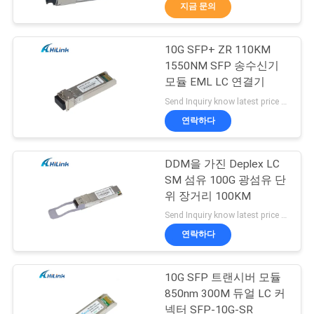
한
지금 문의
것
10G SFP+ ZR 110KM
238
1550NM SFP 송수신기
공
모듈 EML LC 연결기
SFP+ 송수신기 단위
장
Send Inquiry know latest price MOQ:1개 부분
연락하다
투
어
DDM을 가진 Deplex LC
SM 섬유 100G 광섬유 단
위 장거리 100KM
품
77
Send Inquiry know latest price MOQ:1개 부분
CWDM 다중 화기
질
연락하다
관
Demux 단위
10G SFP 트랜시버 모듈
리
850nm 300M 듀얼 LC 커
넥터 SFP-10G-SR