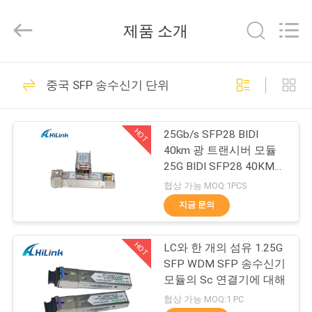
supplier.
Copyright
©
제품 소개
2017
-
2026
Shenzhen
HiLink
집
418
Technology
중국 SFP 송수신기 단위
Co.,Ltd..
광학적인 송수신기
All
Rights
Reserved.
제
단위
HOT
25Gb/s SFP28 BIDI
품
40km 광 트랜시버 모듈
25G BIDI SFP28 40KM
이더넷
협상 가능 MOQ:1PCS
우
지금 문의
189
리
HOT
LC와 한 개의 섬유 1.25G
에
SFP 송수신기 단위
SFP WDM SFP 송수신기
관
모듈의 Sc 연결기에 대해
협상 가능 MOQ:1 PC