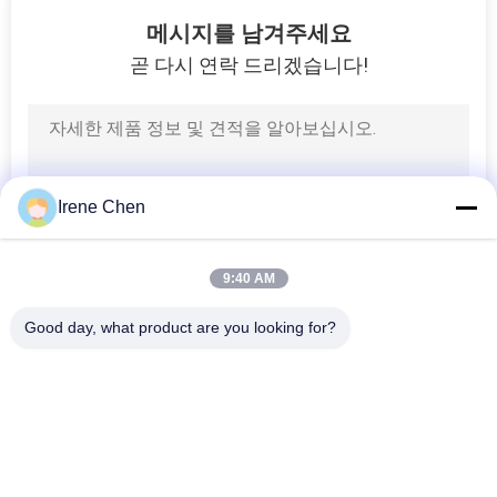
책
55
메시지를 남겨주세요
곧 다시 연락 드리겠습니다!
섬유 미디어 변환기
Irene Chen
34
9:40 AM
기계적인 광학 스위
Good day, what product are you looking for?
치
모든
광학적인 송수신기 
SFP 송수신기 단위
단위
39