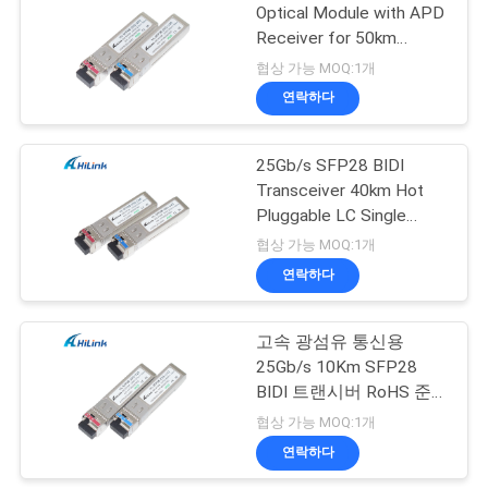
Optical Module with APD
Receiver for 50km
인
72
Transmission
협상 가능 MOQ:1개
용
연락하다
xfp 트랜시버
을
25Gb/s SFP28 BIDI
요
Transceiver 40km Hot
청
Pluggable LC Single
Connector Optical
협상 가능 MOQ:1개
하
Transceiver
연락하다
249
십
고속 광섬유 통신용
시
QSFP+ 송수신기
25Gb/s 10Km SFP28
오
BIDI 트랜시버 RoHS 준
수
협상 가능 MOQ:1개
연락하다
사