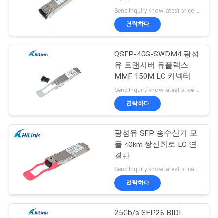
Send Inquiry know latest price MOQ:1개 부분
저
연락하다
64
희
dwdm 다중 화기
QSFP-40G-SWDM4 광섬
와
유 트랜시버 듀플렉스
demux
연
MMF 150M LC 커넥터
Send Inquiry know latest price MOQ:1개 부분
락
연락하다
뉴
광섬유 SFP 송수신기 모
23
듈 40km 쌍신회로 LC 연
스
결관
x2 송수신기 단위
Send Inquiry know latest price MOQ:1개 부분
사
연락하다
건
25Gb/s SFP28 BIDI