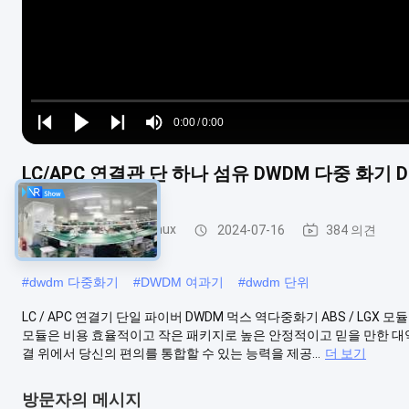
Loaded
:
0%
0:00
/
0:00
Play
Play
Play
Mute
Current
Duration
next
next
LC/APC 연결관 단 하나 섬유 DWDM 다중 화기 Dem
Time
dwdm 다중 화기 demux
2024-07-16
384 의견
#
dwdm 다중화기
#
DWDM 여과기
#
dwdm 단위
LC / APC 연결기 단일 파이버 DWDM 먹스 역다중화기 ABS / LGX 모
모듈은 비용 효율적이고 작은 패키지로 높은 안정적이고 믿을 만한 대역폭
결 위에서 당신의 편의를 통합할 수 있는 능력을 제공...
더 보기
방문자의 메시지