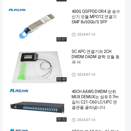
400G QSFPDD DR4 광 송수
신기 모듈 MPO12 연결기
SMF 8x50Gb/S SFP
광학적인 송수신기 단위
2024-07-16
05:01
en
SC APC 연결기와 2CH
DWDM OADM 광학 모듈 동
과 서
dwdm 다중 화기 demux
2024-07-16
00:46
40CH AAWG DWDM 단위
MUX DEMUX는 섬유 0.7m
길이 C21-C60 LC/UPC 연
결관을 골라냅니다
dwdm 다중 화기 demux
00:32
2024-07-16