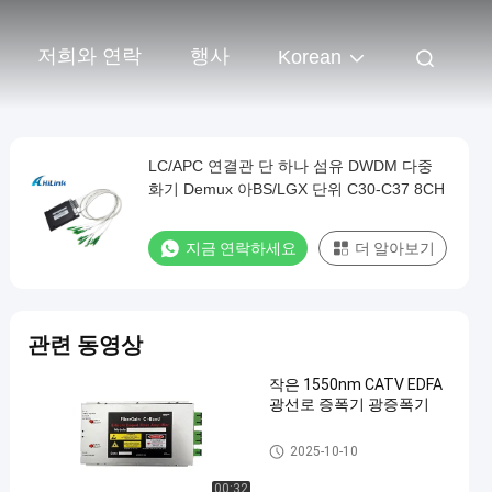
저희와 연락
행사
Korean
LC/APC 연결관 단 하나 섬유 DWDM 다중
화기 Demux 아BS/LGX 단위 C30-C37 8CH
지금 연락하세요
더 알아보기
관련 동영상
작은 1550nm CATV EDFA
광선로 증폭기 광증폭기
dwdm 다중 화기 demux
2025-10-10
00:32