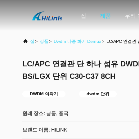
집
제품
우리 
집
>
상품
>
Dwdm 다중 화기 Demux
>
LC/APC 연결관 
LC/APC 연결관 단 하나 섬유 DWD
BS/LGX 단위 C30-C37 8CH
DWDM 여과기
dwdm 단위
원래 장소:
광둥, 중국
브랜드 이름:
HILINK