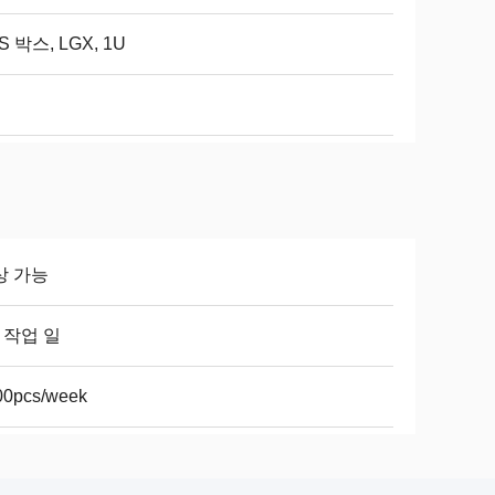
S 박스, LGX, 1U
년
상 가능
4 작업 일
00pcs/week