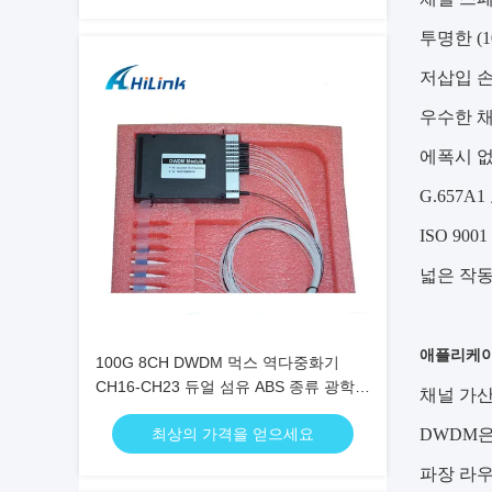
투명한 (1
저삽입 
우수한 
에폭시 없
G.657
ISO 90
넓은 작동 
애플리케이
100G 8CH DWDM 먹스 역다중화기
CH16-CH23 듀얼 섬유 ABS 종류 광학
채널 가산
먹스 역다중화기
최상의 가격을 얻으세요
DWDM
파장 라