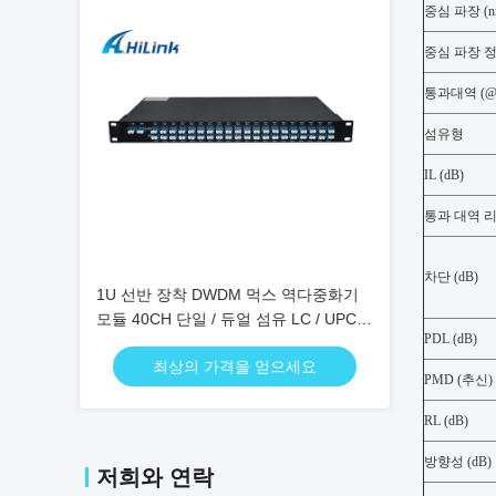
중심 파장 (n
중심 파장 정
통과대역 (@-
섬유형
IL (dB)
통과 대역 리플
차단 (dB)
1U 선반 장착 DWDM 먹스 역다중화기
모듈 40CH 단일 / 듀얼 섬유 LC / UPC
PDL (dB)
연결기
최상의 가격을 얻으세요
PMD (추신)
RL (dB)
방향성 (dB)
저희와 연락