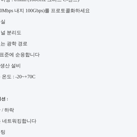
0Mbps 내지 100Gbps)를 프로토콜화하세요
손실
채널 분리도
는 광학 경로
A1 표준에 순응합니다
01 생산 설비
온도 : -20~+70C
션 :
 / 하락
은 네트워킹합니다
우팅