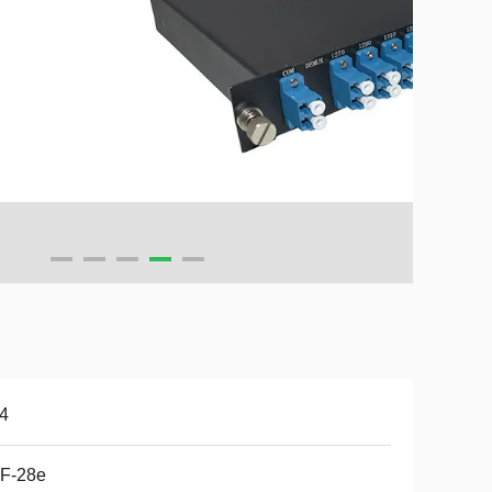
4
F-28e