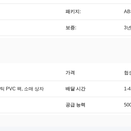
패키지:
AB
보증:
3
가격
협
배달 시간
 PVC 팩, 소매 상자
1-
공급 능력
50