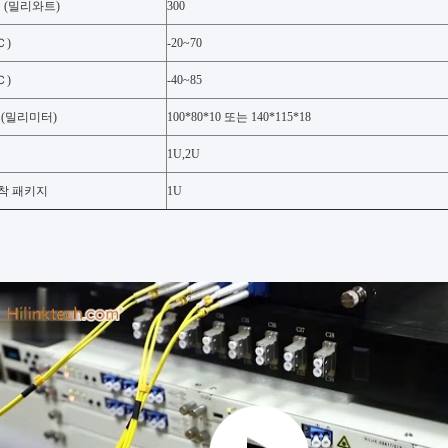
 (밀리와트)
300
Ｃ)
-20~70
Ｃ)
-40~85
 (밀리미터)
100*80*10 또는 140*115*18
1U,2U
장착 패키지
1U