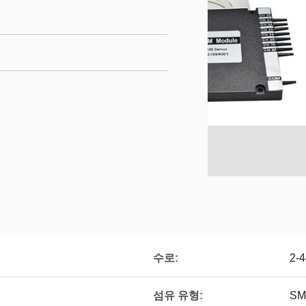
수로:
2-4
섬유 유형:
SM