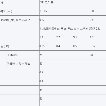
m)
ITU 그리드
확도 (nm)
± 0.05
± 0.1
0.5dB) (nm)를 보내세요
0.22
0.5
상세화된 900 um 루즈 튜브 또는 고객과 SMF-28e
1.4
2.2
3.1
1.7
 (dB)
0.35
0.4
0.5
0.35
인접채널
25
28
인접하지 않는 채널
40
0.2
0.1
45
50