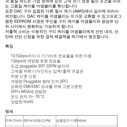
과 품질 제도는 기업 명세에 있는 고속 전기 성능 필요 조건을 따르
는 고품질 케이블 어셈블리를 확신합니다.
인
표준 DAC 구리 집합은 다른 철사 계기 (AWG)에서 길이에 따라서
제안됩니다. DAC 케이블 어셈블리는 뜨거운 교환할 수 있고프로그
용
램한 EEPROM 서명은 주인을 구리 케이블 어셈블리와 광섬유 단
위 사이에서 분화하는 가능하게 합니다.
저출력 소비는 수동적인 구리 케이블 어셈블리에게 선반 내의, 선
을
반에 선반 신청을 위한 경제 해결책을 하기에서 원조합니다.
요
특징
청
10.5Gbps까지 다 기가비트 전송율을 위한 지원
1Gbps에 역방향 호환 전송율
뜨겁 pluggable SFP 20PIN 발자국
하
고속을 위해 디자인되는 입력/출력 연결관
차분 신호 신청
십
개량된 Pluggable 형태 인자 (IPF)
강화된 EMI/EMC 성과를 위해 고분고분한
시
SFP+ MSA에 양립한
온도 편차: 0~ 70 °C
오
양립한 RoHS
명세
사
진짜 Cisco
납품업자 이름
SFP-H10GB-CU*M
Hilink