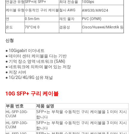
연결관 유형
SFP+에 SFP+
최대 전송율
10Gbps
이
케이블 유형
수동적인 구리 케이블
철사 AWG
AWG30/AWG24
트
연
0.5m-5m
재킷 물자
PVC (OFNR)
온도
70°C에 0
겸용성
Cisco/Huawei/Mikrotik 등
맵
신청
개
● 10Gigabit 이더네트
● 데이터 센터 케이블을 다는 기반
● 기억 장소 영역 네트워크 (SAN)
인
● 네트워크에 의하여 붙어 있는 저장
● 저장 서버
정
● 1G/2G/4G/8G 섬유 채널
보
10G SFP+ 구리 케이블
보
부품 번호
제품 설명
호
SFP+는 부착물 수동적인 구리 케이블을 1 미터 지시
HL-SFP-10G-
CU1M
합니다
정
SFP+는 부착물 수동적인 구리 케이블을 3 미터 지시
HL-SFP-10G-
CU3M
합니다
SFP+는 부착물 수동적인 구리 케이블을 5 미터 지시