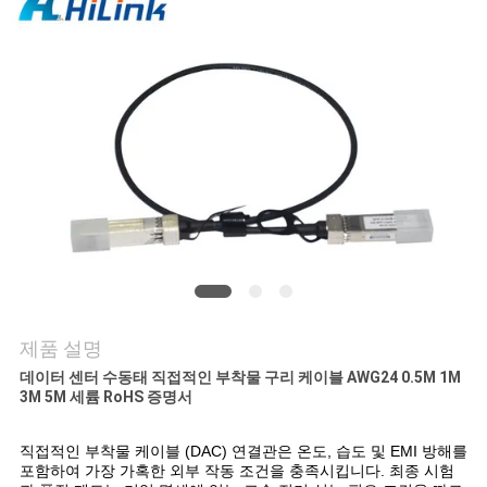
저
희
와
연
락
뉴
스
제품 설명
데이터 센터 수동태 직접적인 부착물 구리 케이블 AWG24 0.5M 1M
3M 5M 세륨 RoHS 증명서
사
건
직접적인 부착물 케이블 (DAC) 연결관은 온도, 습도 및 EMI 방해를
포함하여 가장 가혹한 외부 작동 조건을 충족시킵니다. 최종 시험