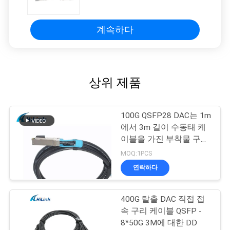
세륨 RoHS 증명서
계속하다
상위 제품
100G QSFP28 DAC는 1m
에서 3m 길이 수동태 케
이블을 가진 부착물 구리
케이블을 지시합니다
MOQ:1PCS
연락하다
400G 탈출 DAC 직접 접
속 구리 케이블 QSFP -
8*50G 3M에 대한 DD