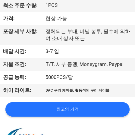
한
1PCS
최소 주문 수량:
것
가격:
협상 가능
공
포장 세부 사항:
정체되는 부대, 비닐 봉투, 필수에 의하
여 소매 상자 또는
장
배달 시간:
3-7 일
투
지불 조건:
T/T, 서부 동맹, Moneygram, Paypal
어
공급 능력:
5000PCS/달
품
,
하이 라이트:
DAC 구리 케이블
활동적인 구리 케이블
질
최고의 가격
관
리