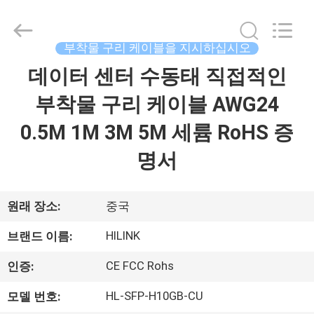
supplier.
Copyright
©
2017
-
부착물 구리 케이블을 지시하십시오
2026
Shenzhen
HiLink
데이터 센터 수동태 직접적인
집
Technology
Co.,Ltd..
All
부착물 구리 케이블 AWG24
Rights
Reserved.
제
0.5M 1M 3M 5M 세륨 RoHS 증
품
명서
우
원래 장소:
중국
리
HILINK
브랜드 이름:
에
CE FCC Rohs
인증:
관
HL-SFP-H10GB-CU
모델 번호: