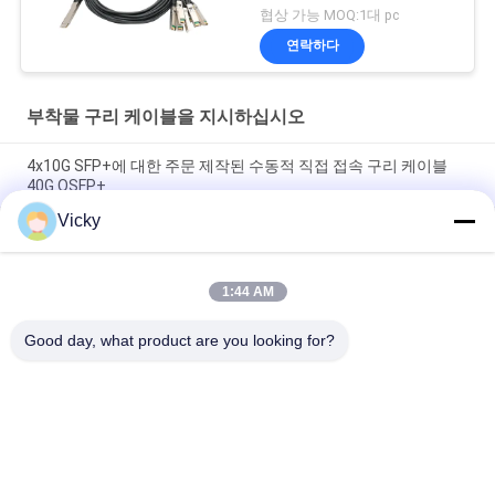
협상 가능 MOQ:1대 pc
연락하다
부착물 구리 케이블을 지시하십시오
4x10G SFP+에 대한 주문 제작된 수동적 직접 접속 구리 케이블
40G QSFP+
Vicky
브랜드 호환성 200G QSFP56 수동 직접 연결 구리 트윈엑스 케이
블 2M PVC QSFP56 200G DAC 케이블
1:44 AM
40G QSFP+ to 4*10G SFP+ 5M 패시브 다이렉트 어태치 구리
DAC 케이블 (10G/40기가비트 이더넷 데이터 센터용)
Good day, what product are you looking for?
모든
광학적인 송수신기 
SFP 송수신기 단위
단위