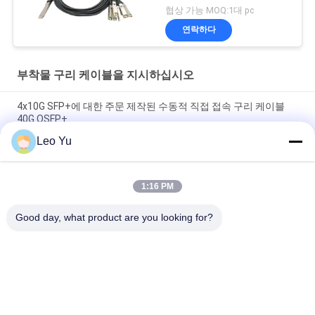
협상 가능 MOQ:1대 pc
연락하다
부착물 구리 케이블을 지시하십시오
4x10G SFP+에 대한 주문 제작된 수동적 직접 접속 구리 케이블
40G QSFP+
Leo Yu
브랜드 호환성 200G QSFP56 수동 직접 연결 구리 트윈엑스 케이
블 2M PVC QSFP56 200G DAC 케이블
1:16 PM
40G QSFP+ to 4*10G SFP+ 5M 패시브 다이렉트 어태치 구리
DAC 케이블 (10G/40기가비트 이더넷 데이터 센터용)
Good day, what product are you looking for?
모든
광학적인 송수신기 
SFP 송수신기 단위
단위