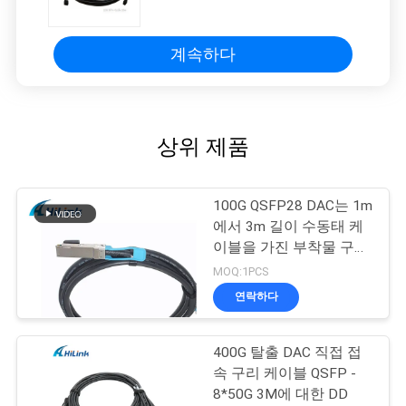
구리 케이블
계속하다
상위 제품
100G QSFP28 DAC는 1m
에서 3m 길이 수동태 케
이블을 가진 부착물 구리
케이블을 지시합니다
MOQ:1PCS
연락하다
400G 탈출 DAC 직접 접
속 구리 케이블 QSFP -
8*50G 3M에 대한 DD