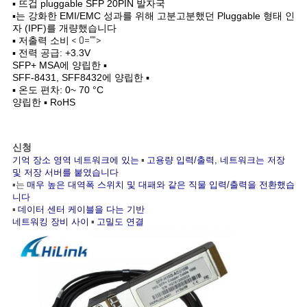
▪ 뜨겁 pluggable SFP 20PIN 발자국
▪는 강화한 EMI/EMC 성과를 위해 고분고분했던 Pluggable 형태 인
인
자 (IPF)를 개량했습니다
▪ 저출력 소비
< 0="">
용
▪ 전력 공급: +3.3V
SFP+ MSA에 양립한 ▪
SFF-8431, SFF8432에 양립한 ▪
을
▪ 온도 편차: 0~ 70 °C
양립한 ▪ RoHS
요
청
신청
기억 장소 영역 네트워크에 있는
▪
고용량 입력/출력, 네트워크는 저장
하
및 저장 서버를 붙였습니다
▪는
매우 높은 대역폭 스위치 및 대패와 같은 직물 입력/출력을 전환했습
십
니다
▪
데이터 센터 케이블을 다는 기반
시
네트워킹 장비 사이
▪
고밀도 연결
오
사