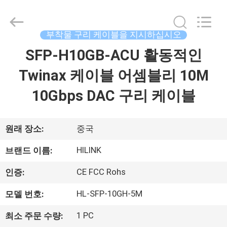
supplier.
Copyright
©
2017
-
부착물 구리 케이블을 지시하십시오
2026
Shenzhen
HiLink
SFP-H10GB-ACU 활동적인
집
Technology
Co.,Ltd..
All
Twinax 케이블 어셈블리 10M
Rights
Reserved.
제
10Gbps DAC 구리 케이블
품
원래 장소:
중국
우
HILINK
브랜드 이름:
리
CE FCC Rohs
인증:
에
HL-SFP-10GH-5M
모델 번호:
관
1 PC
최소 주문 수량: