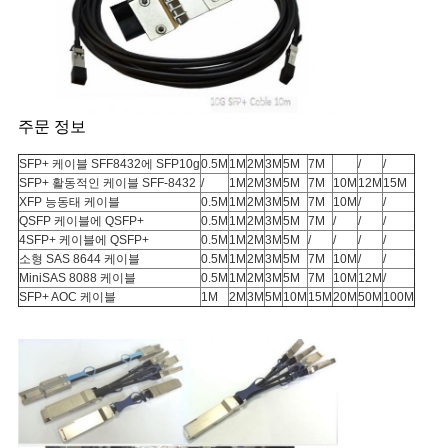
이
트
맵
주문 정보
SFP+ 케이블 SFF8432에 SFP10g
0.5M
1M
2M
3M
5M
7M
/
/
개
SFP+ 활동적인 케이블 SFF-8432
/
1M
2M
3M
5M
7M
10M
12M
15M
XFP 능동태 케이블
0.5M
1M
2M
3M
5M
7M
10M
/
/
인
QSFP 케이블에 QSFP+
0.5M
1M
2M
3M
5M
7M
/
/
/
4SFP+ 케이블에 QSFP+
0.5M
1M
2M
3M
5M
/
/
/
/
정
소형 SAS 8644 케이블
0.5M
1M
2M
3M
5M
7M
10M
/
/
MiniSAS 8088 케이블
0.5M
1M
2M
3M
5M
7M
10M
12M
/
보
SFP+ AOC 케이블
1M
2M
3M
5M
10M
15M
20M
50M
100M
보
호
정