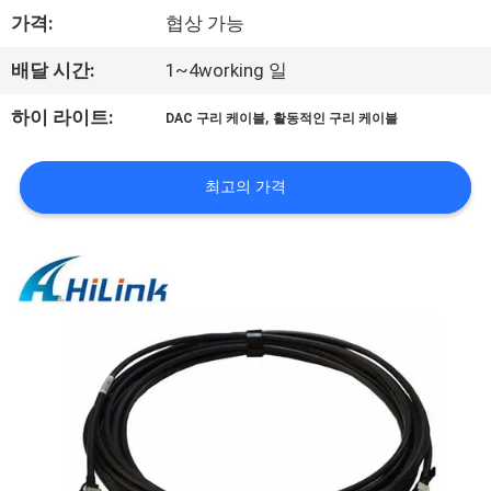
한
가격:
협상 가능
것
배달 시간:
1~4working 일
공
,
하이 라이트:
DAC 구리 케이블
활동적인 구리 케이블
장
최고의 가격
투
어
품
질
관
리