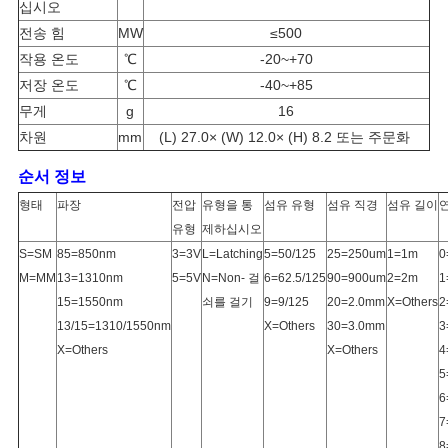
십시오
전송 힘
MW
≤500
작용 온도
℃
-20~+70
저장 온도
℃
-40~+85
무게
g
16
차원
mm
(L) 27.0× (W) 12.0× (H) 8.2 또는 주문화
순서 정보
형태
파장
전압
유형을 통
섬유 유형
섬유 직경
섬유 길이
유형
제하십시오
S=SM
85=850nm
3=3V
L=Latching
5=50/125
25=250um
1=1m
0
M=MM
13=1310nm
5=5V
N=Non- 걸
6=62.5/125
90=900um
2=2m
1
15=1550nm
쇠를 걸기
9=9/125
20=2.0mm
X=Others
2
13/15=1310/1550nm
X=Others
30=3.0mm
3
X=Others
X=Others
4
5
6
7
8