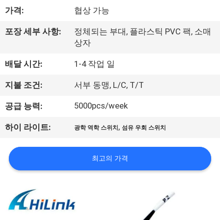
한
가격:
협상 가능
것
포장 세부 사항:
정체되는 부대, 플라스틱 PVC 팩, 소매
상자
공
배달 시간:
1-4 작업 일
장
지불 조건:
서부 동맹, L/C, T/T
투
5000pcs/week
공급 능력:
어
,
하이 라이트:
광학 역학 스위치
섬유 우회 스위치
품
최고의 가격
질
관
리