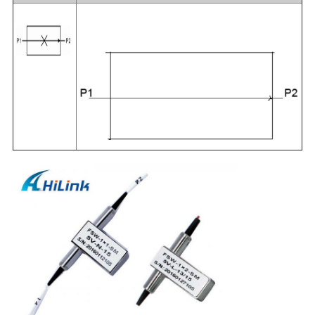
이
트
맵
개
인
정
보
보
호
정