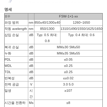
책
명세
FSW-1×1-xx
모수
파장 범위
nm
850±40/1300±40
1260~1650
작동 avelength
nm
850/1300
1310/1490/1550/1625/1650
삽입 손실
dB
Typ: 0.5 최대:
Typ: 0.4 최대: 0.6
0.8
복귀 손실
dB
MM≥30 SM≥50
누화
dB
MM≥35 SM≥55
PDL
dB
≤0.05
WDL
dB
≤0.25
TDL
dB
≤0.25
반복성
dB
≤±0.02
전력 공급
V
3.0 5.0
일생
시
≥107
간
시간을 전환하
Ms
≤8