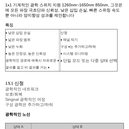
1x1 기계적인 광학 스위치 지원 1260nm~1650nm 850nm, 그것은
인
에 모든 파장 극초단파 신뢰성, 낮은 삽입 손실, 빠른 스위칭 속도
뿐 아니라 양지향성 성과를 제안합니다
용
특징
을
♦ 낮은 삽입 손실
신청
♦ 넓은 파장 범위
♦ 채널 막기
요
♦ 낮은 누화
구성 ♦는 추가하고/하락
♦ 높은 안정성, 높은 신뢰성
♦ 시스템 모니터링
청
단일 모드 또는 다중 상태 선택
광학적인 경로에 에폭시 자유로운 ♦
♦
하
걸쇠를 걸고 비 걸쇠를 거는 ♦
십
1X1 신청
광학적인 네트워크
시
보호/회복
Singnal 광학적인 여정
오
구성 광학은 추가하고/하락
광학적인 노선
사
상태 A
상태 B