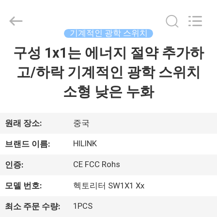
supplier.
Copyright
©
2017
-
기계적인 광학 스위치
2026
Shenzhen
HiLink
구성 1x1는 에너지 절약 추가하
집
Technology
Co.,Ltd..
All
고/하락 기계적인 광학 스위치
Rights
Reserved.
제
소형 낮은 누화
품
원래 장소:
중국
우
HILINK
브랜드 이름:
리
CE FCC Rohs
인증:
에
모델 번호:
헥토리터 SW1X1 Xx
관
1PCS
최소 주문 수량: