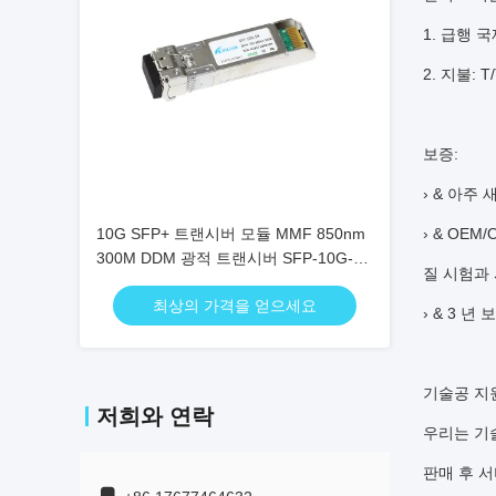
1. 급행 국
2. 지불: T
보증:
› & 아주 
10G SFP+ 트랜시버 모듈 MMF 850nm
› & OE
300M DDM 광적 트랜시버 SFP-10G-
질 시험과 
SR
최상의 가격을 얻으세요
› & 3 년
기술공 지
저희와 연락
우리는 기
판매 후 