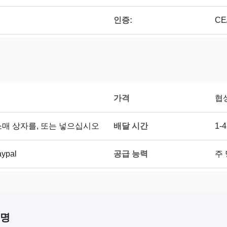
인증:
CE
가격
협
배달 시간
소매 상자를, 또는 넣으십시오
1-
공급 능력
aypal
주 
설명