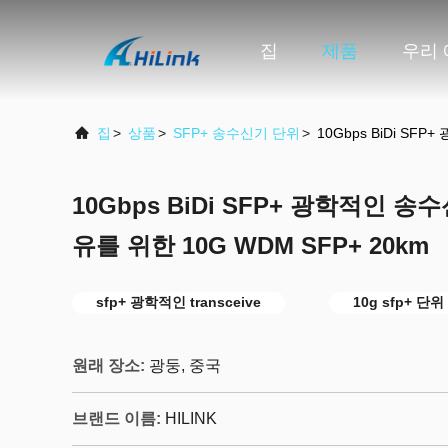
집
제품
우리 
집
>
상품
>
SFP+ 송수신기 단위
>
10Gbps BiDi SF
10Gbps BiDi SFP+ 광학적인 송
유를 위한 10G WDM SFP+ 20km
sfp+ 광학적인 transceive
10g sfp+ 단위
원래 장소:
광둥, 중국
브랜드 이름:
HILINK