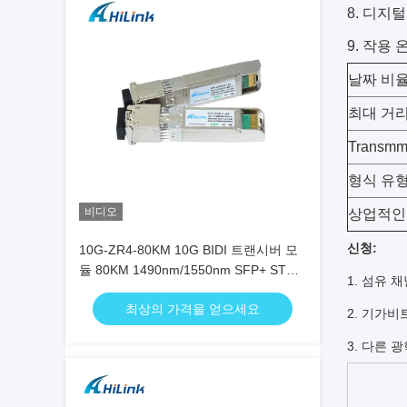
8. 디지
9. 작용 
날짜 비
최대 거
Transmm
형식 유
비디오
상업적인
신청:
10G-ZR4-80KM 10G BIDI 트랜시버 모
듈 80KM 1490nm/1550nm SFP+ STM-
1. 섬유 
64 WDM 8SFP+ SMF
최상의 가격을 얻으세요
2. 기가비
3. 다른 