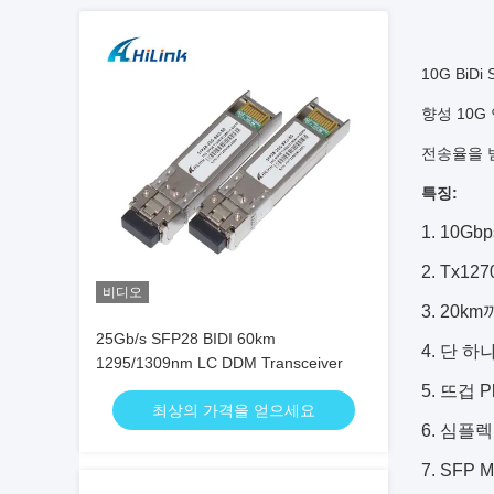
10G BiD
향성 10
전송율을 
특징:
1. 10G
2. Tx12
비디오
3. 20k
25Gb/s SFP28 BIDI 60km
4. 단 하
1295/1309nm LC DDM Transceiver
5. 뜨겁 P
최상의 가격을 얻으세요
6. 심플
7. SF