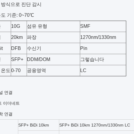
털 방식으로 진단 감시
온도 기준: 0~70℃
율
10G
섬유 유형
SMF
리
20km
파장
1270nm/1330nm
it
DFB
수신기
Pin
형
SFP+
DDM/DOM
그렇습니다
 온도
0-70
공용영역
LC
채널 연결
트 이더네트
광학 연결
SFP+ BiDi 10km
SFP+ BiDi 10km 1270nm/1330nm LC