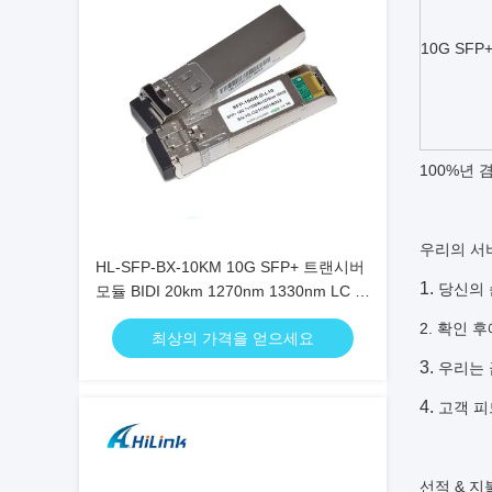
10G SFP+
100%년 
우리의 서
HL-SFP-BX-10KM 10G SFP+ 트랜시버
1.
당신의 
모듈 BIDI 20km 1270nm 1330nm LC 커
넥터 RoHS
2. 확인 
최상의 가격을 얻으세요
3.
우리는 
4.
고객 피
선적 & 지