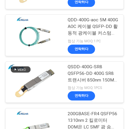
연락하다
이
트
QDD-400G-aoc 5M 400G
AOC 케이블 QSFP-DD 활
맵
동적 광케이블 커스텀기
즈티드
협상 가능 MOQ:1 PC
개
연락하다
인
QSDD-400G-SR8
정
QSFP56-DD 400G SR8
트랜시버 850nm 150M
보
MPT/MPO-16 DOM
협상 가능 MOQ:1PCS
보
연락하다
호
200GBASE-FR4 QSFP56
정
1310nm 2 킬로미터
DOM은 LC SMF 광 송수