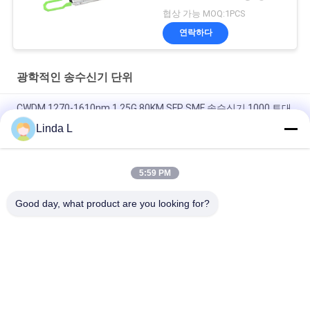
책
신기 모듈을 이중화합니
협상 가능 MOQ:1PCS
다
연락하다
광학적인 송수신기 단위
CWDM 1270-1610nm 1.25G 80KM SFP SMF 송수신기 1000 토대
Linda L
60km QSFP+ 이더넷 광 트랜시버 핫 플러그 ​​가능 쌍신회로 LC
40Gb/s
5:59 PM
MPO 커넥터 광 트랜시버 모듈 Hilink 100G QSFP28 SR4 100M
FTTX
Good day, what product are you looking for?
모든
광학적인 송수신기 
SFP 송수신기 단위
단위