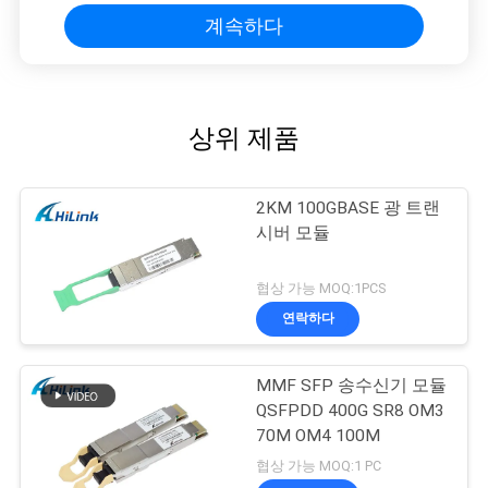
계속하다
인
용
을
상위 제품
요
2KM 100GBASE 광 트랜
청
시버 모듈
하
협상 가능 MOQ:1PCS
십
연락하다
시
MMF SFP 송수신기 모듈
오
QSFPDD 400G SR8 OM3
70M OM4 100M
사
협상 가능 MOQ:1 PC