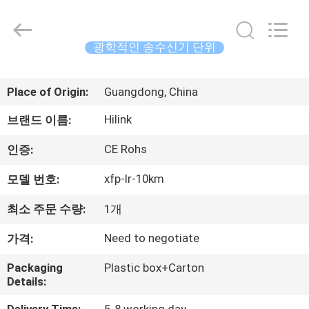
supplier.
Copyright
©
2017
-
광학적인 송수신기 단위
2026
Shenzhen
HiLink
집
Technology
Co.,Ltd..
Place of Origin:
Guangdong, China
All
Rights
Reserved.
제
Hilink
브랜드 이름:
품
CE Rohs
인증:
xfp-lr-10km
모델 번호:
우
최소 주문 수량:
1개
리
Need to negotiate
가격:
에
Packaging
Plastic box+Carton
관
Details: