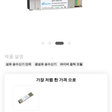
저
희
와
연
락
제품 설명
섬유 송수신기 단위
광섬유 송수신기
파이버 옵틱 모듈
뉴
스
가장 저렴 한 가격 으로
사
건