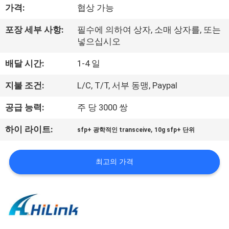
한
가격:
협상 가능
것
포장 세부 사항:
필수에 의하여 상자, 소매 상자를, 또는
넣으십시오
공
배달 시간:
1-4 일
장
지불 조건:
L/C, T/T, 서부 동맹, Paypal
투
공급 능력:
주 당 3000 쌍
어
,
하이 라이트:
sfp+ 광학적인 transceive
10g sfp+ 단위
품
최고의 가격
질
관
리