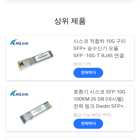
책
상위 제품
시스코 적합하 10G 구리
SFP+ 송수신기 모듈
SFP -10G-T RJ45 연결
기
MOQ:1 PC
연락하다
호환기 시스코 SFP 10G
100KM 26 DB (데시벨)
전력 링크 Dwdm SFP+
송수신기 모듈
협상 가능 MOQ:1PCS
연락하다