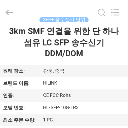
supplier.
Copyright
©
2017
-
SFP+ 송수신기 단위
2026
Shenzhen
HiLink
3km SMF 연결을 위한 단 하나
집
Technology
Co.,Ltd..
All
섬유 LC SFP 송수신기
Rights
Reserved.
제
DDM/DOM
품
원래 장소:
광둥, 중국
우
HILINK
브랜드 이름:
리
CE FCC Rohs
인증:
에
HL-SFP-10G-LR3
모델 번호:
관
1 PC
최소 주문 수량: