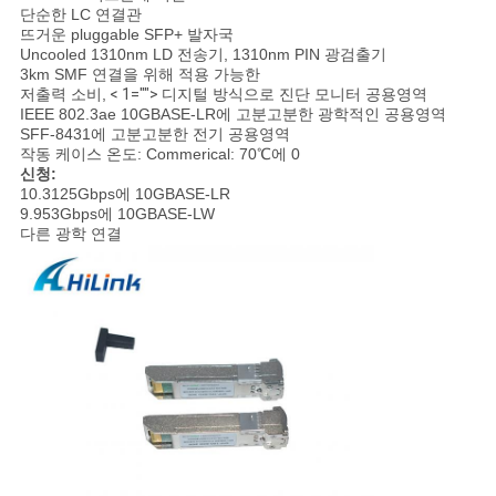
단순한 LC 연결관
뜨거운 pluggable SFP+ 발자국
인
Uncooled 1310nm LD 전송기, 1310nm PIN 광검출기
3km SMF 연결을 위해 적용 가능한
용
저출력 소비,
< 1="">
디지털 방식으로 진단 모니터 공용영역
IEEE 802.3ae 10GBASE-LR에 고분고분한 광학적인 공용영역
을
SFF-8431에 고분고분한 전기 공용영역
작동 케이스 온도: Commerical: 70℃에 0
요
신청:
10.3125Gbps에 10GBASE-LR
9.953Gbps에 10GBASE-LW
청
다른 광학 연결
하
십
시
오
사